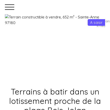
A saisir
Accueil
Acheter
Louer
Faire gérer
Estimation
Terrains à batir dans un
lotissement proche de la