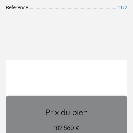
Référence
2172
Prix du bien
182 560
€