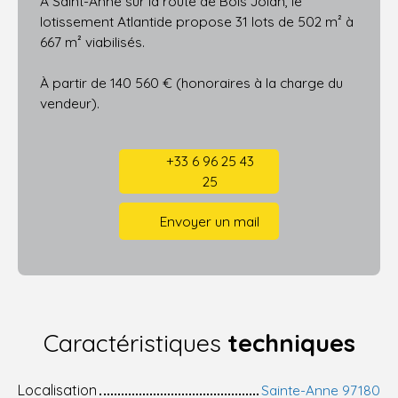
À Saint-Anne sur la route de Bois Jolan, le
lotissement Atlantide propose 31 lots de 502 m² à
667 m² viabilisés.
À partir de 140 560 € (honoraires à la charge du
vendeur).
+33 6 96 25 43
25
Envoyer un mail
Caractéristiques
techniques
Localisation
Sainte-Anne 97180