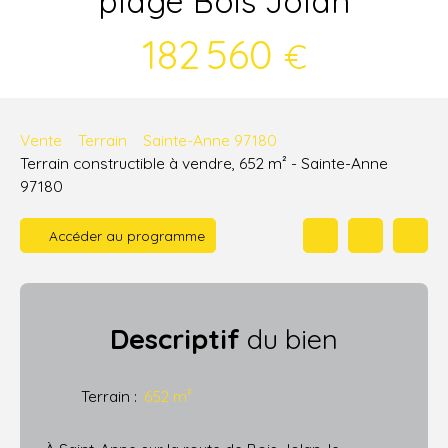
plage Bois Jolan
182 560
€
Vente
Terrain
Sainte-Anne 97180
Terrain constructible à vendre, 652 m² - Sainte-Anne
97180
Accéder au programme
Descriptif
du bien
Terrain
:
652
m²