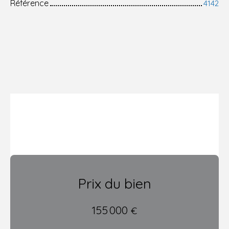
Référence
4142
Prix du bien
155 000
€