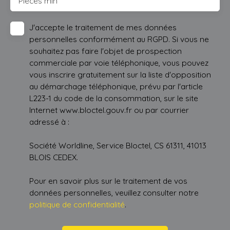
Pièces min
J'accepte le traitement de mes données
personnelles conformément au RGPD. Si vous ne
souhaitez pas faire l'objet de prospection
commerciale par voie téléphonique, vous pouvez
vous inscrire gratuitement sur la liste d'opposition
au démarchage téléphonique, prévu par l'article
L223-1 du code de la consommation, sur le site
Internet www.bloctel.gouv.fr ou par courrier
adressé à :
Société Worldline, Service Bloctel, CS 61311, 41013
BLOIS CEDEX.
Pour en savoir plus sur le traitement de vos
données personnelles, veuillez consulter notre
politique de confidentialité
.