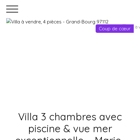
Coup de cœur
Accueil
Acheter
Louer
Faire gérer
Estimation
Villa 3 chambres avec
piscine & vue mer