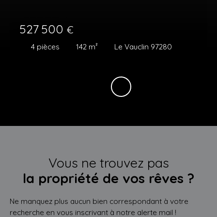
527 500
€
4
pièces
142
m²
Le Vauclin 97280
Vous ne trouvez pas
la propriété de vos rêves ?
Ne manquez plus aucun bien correspondant à votre
recherche en vous inscrivant à notre alerte mail !