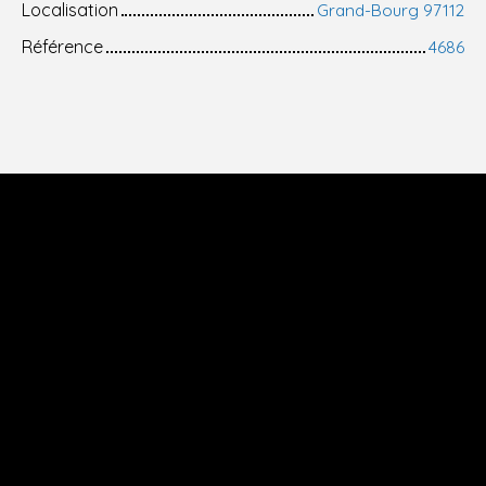
Localisation
Grand-Bourg 97112
Référence
4686
+
−