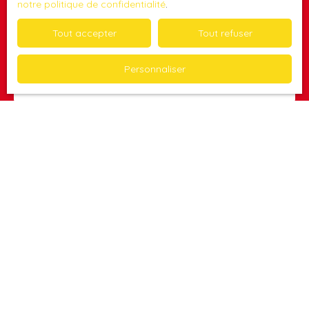
notre politique de confidentialité
.
Ne manquez plus aucun bien correspondant à votre
Tout accepter
Tout refuser
recherche en vous inscrivant à notre alerte mail dès que
nous rentrons un bien vous correspondant.
Personnaliser
Prénom
Nom
Email
Type d'offre
Vente
Type de bien
Immobilier Pro
Localisation
Le Gosier (97190)
Budget max (€)