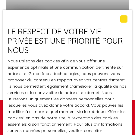
580 000
€
4
LE RESPECT DE VOTRE VIE
Batiment de 150m² sur 1 parcelle de 410m² avec
PRIVÉE EST UNE PRIORITÉ POUR
12 places de parking, La riviera, Guadeloupe
Le Gosier 97190
7
pièces
NOUS
A VENDRE : bâtiment commercial (boutique ou bureaux)
Nous utilisons des cookies afin de vous offrir une
de 150 m² de plein pied, disposant d’un linéaire de 17
expérience optimale et une communication pertinente sur
mètres de façade vitrée donnant sur la Riviera face au
notre site. Grace à ces technologies, nous pouvons vous
Leader Price, avec une excellente visibilité, sur une
proposer du contenu en rapport avec vos centres d'intérêt.
parcelle de 410 m² avec 12 places de parking. Ce local est
Ils nous permettent également d'améliorer la qualité de nos
actuellement composé de 6 bureaux et d’un accueil
services et la convivialité de notre site internet. Nous
complètements aménagés, d’une salle d’attente, d’une
utiliserons uniquement les données personnelles pour
cuisine, d’une salle d’eau, 2 toilettes et d’une zone de
lesquelles vous avez donné votre accord. Vous pouvez les
stockage. Il est possible d’aménager différemment les
modifier à n'importe quel moment via la rubrique ″Gérer les
cookies″ en bas de notre site, à l'exception des cookies
cloisons intérieures (peu de murs porteurs) avec
Vous ne trouvez pas
essentiels à son fonctionnement. Pour plus d'informations
possibilité également de faire une surélévation.
la propriété de vos rêves ?
sur vos données personnelles, veuillez consulter