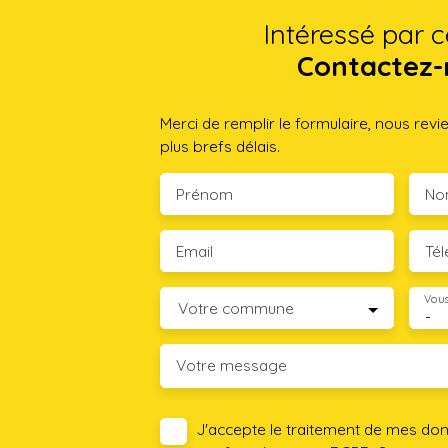
Intéressé par c
Contactez-
Merci de remplir le formulaire, nous rev
plus brefs délais.
Prénom
No
Email
Té
Vous
Votre commune
-
Votre message
J'accepte le traitement de mes do