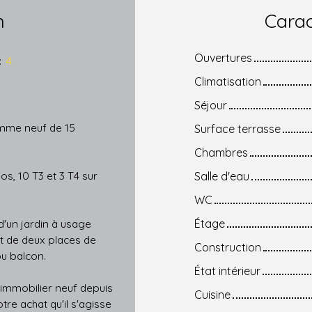
n
Carac
Ouvertures
:
4
Climatisation
Séjour
amme neuf de 15
Surface terrasse
Chambres
os, 10 T3 et 3 T4 sur
Salle d'eau
WC
'un jardin à usage
Étage
t de deux places de
Construction
ou balcon.
État intérieur
'immobilier neuf depuis
Cuisine
re achat qu'il s'agisse