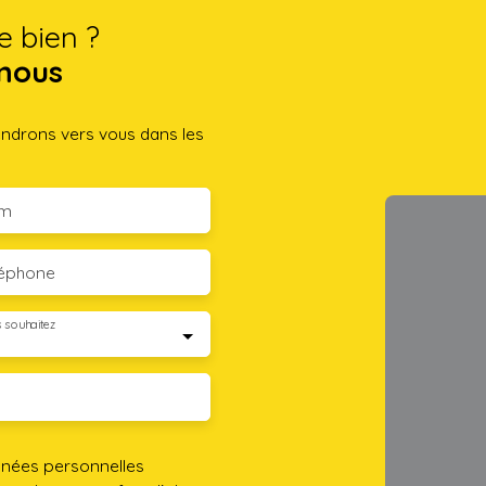
e bien ?
nous
iendrons vers vous dans les
m
léphone
 souhaitez
nnées personnelles