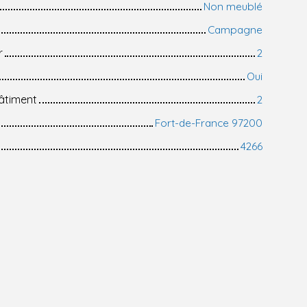
Non meublé
Campagne
r
2
Oui
âtiment
2
Fort-de-France 97200
4266