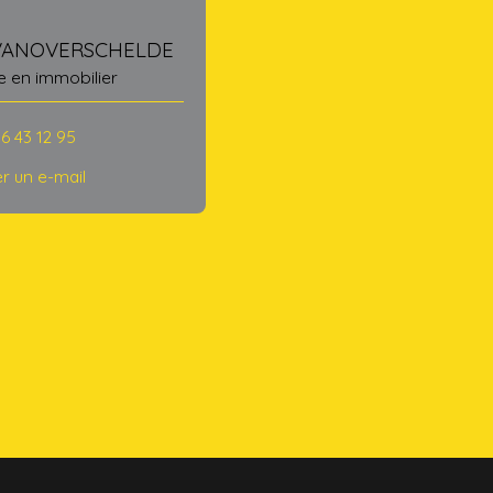
VANOVERSCHELDE
e en immobilier
6 43 12 95
r un e-mail