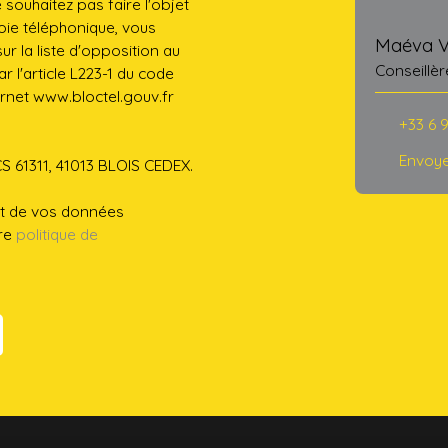
ouhaitez pas faire l'objet
ie téléphonique, vous
Maéva 
r la liste d'opposition au
Conseillèr
 l'article L223-1 du code
ernet www.bloctel.gouv.fr
+33 6 9
Envoye
CS 61311, 41013 BLOIS CEDEX.
ent de vos données
tre
politique de