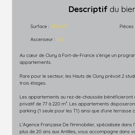
Descriptif
du bie
Surface
:
147.4
m²
Pièces
Ascenseur
:
Oui
Au cœur de Cluny à Fort-de-France s'érige un progr
appartements.
Rare pour le secteur, les Hauts de Cluny prévoit 2 studi
trois étages.
Les appartements au rez-de-chaussée bénéficieront d
privatif de 77 à 220 m². Les appartements disposeron
parking (1 seule pour les T1) ainsi que d'une terrasse 
L'Agence Française De l'Immobilier, spécialisée dans l
plus de 20 ans aux Antilles, vous accompagne dans vot