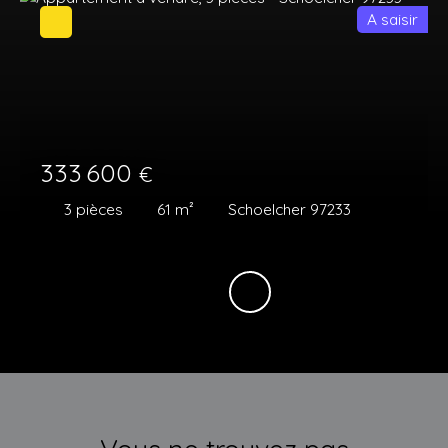
A saisir
333 600
€
3
pièces
61
m²
Schoelcher 97233