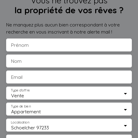
Vous ne trouvez pas
la propriété de vos rêves ?
Ne manquez plus aucun bien correspondant à votre
recherche en vous inscrivant à notre alerte mail !
Prénom
Nom
Email
Type d'offre
Vente
Type de bien
Appartement
Localisation
Schoelcher 97233