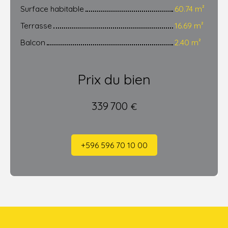
Surface habitable
60.74 m²
Terrasse
16.69 m²
Balcon
2.40 m²
Prix du bien
339 700
€
+596 596 70 10 00