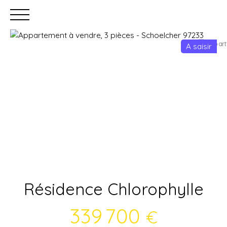
A saisir
Accueil
Acheter
Louer
Faire gérer
Estimation
Résidence Chlorophylle
339 700
€