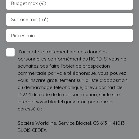
Budget max (€)
Surface min (m²)
Pièces min
J'accepte le traitement de mes données
personnelles conformément au RGPD. Si vous ne
souhaitez pas faire l'objet de prospection
commerciale par voie téléphonique, vous pouvez
vous inscrire gratuitement sur la liste d'opposition
au démarchage téléphonique, prévu par l'article
L223-1 du code de la consommation, sur le site
Internet www.bloctel.gouv.fr ou par courrier
adressé à :
Société Worldline, Service Bloctel, CS 61311, 41013
BLOIS CEDEX.