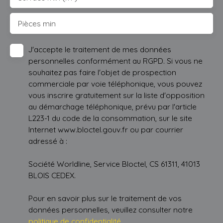
Pièces min
J'accepte le traitement de mes données
personnelles conformément au RGPD. Si vous ne
souhaitez pas faire l'objet de prospection
commerciale par voie téléphonique, vous pouvez
vous inscrire gratuitement sur la liste d'opposition
au démarchage téléphonique, prévu par l'article
L223-1 du code de la consommation, sur le site
Internet www.bloctel.gouv.fr ou par courrier
adressé à :
Société Worldline, Service Bloctel, CS 61311, 41013
BLOIS CEDEX.
Pour en savoir plus sur le traitement de vos
données personnelles, veuillez consulter notre
politique de confidentialité
.