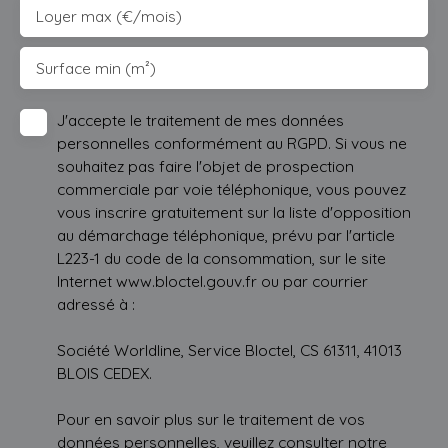
Loyer max (€/mois)
Surface min (m²)
J'accepte le traitement de mes données
personnelles conformément au RGPD. Si vous ne
souhaitez pas faire l'objet de prospection
commerciale par voie téléphonique, vous pouvez
vous inscrire gratuitement sur la liste d'opposition
au démarchage téléphonique, prévu par l'article
L223-1 du code de la consommation, sur le site
Internet www.bloctel.gouv.fr ou par courrier
adressé à :
Société Worldline, Service Bloctel, CS 61311, 41013
BLOIS CEDEX.
Pour en savoir plus sur le traitement de vos
données personnelles, veuillez consulter notre