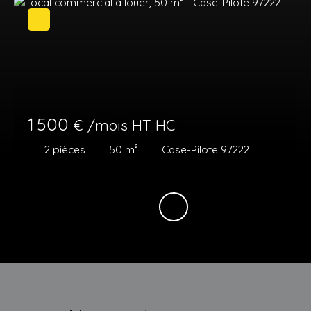
1 500
€ /mois HT HC
2
pièces
50
m²
Case-Pilote 97222