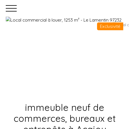
Exclusivité
Accueil
Acheter
Louer
Faire gérer
Estimation
immeuble neuf de
commerces, bureaux et