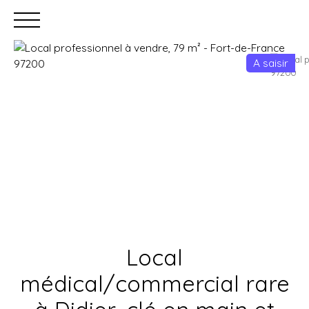
A saisir
Accueil
Acheter
Louer
Faire gérer
Estimation
Local
médical/commercial rare