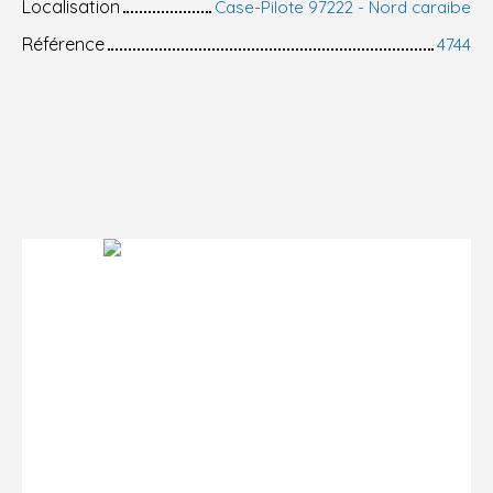
Localisation
Case-Pilote 97222 - Nord caraibe
Référence
4744