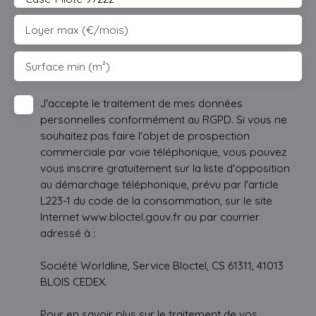
Loyer max (€/mois)
Surface min (m²)
J'accepte le traitement de mes données
personnelles conformément au RGPD. Si vous ne
souhaitez pas faire l'objet de prospection
commerciale par voie téléphonique, vous pouvez
vous inscrire gratuitement sur la liste d'opposition
au démarchage téléphonique, prévu par l'article
L223-1 du code de la consommation, sur le site
Internet www.bloctel.gouv.fr ou par courrier
adressé à :
Société Worldline, Service Bloctel, CS 61311, 41013
BLOIS CEDEX.
Pour en savoir plus sur le traitement de vos