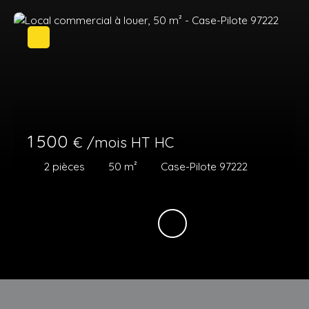
1 500
€ /mois HT HC
2
pièces
50
m²
Case-Pilote 97222