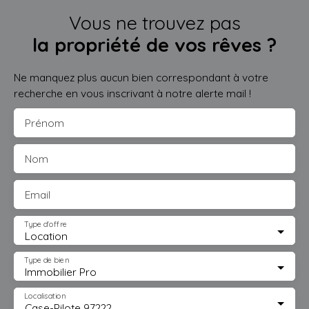
Vous ne trouvez pas
la propriété de vos rêves ?
Ne manquez plus aucun bien correspondant à votre
recherche en vous inscrivant à notre alerte mail !
Prénom
Nom
Email
Type d'offre
Location
Type de bien
Immobilier Pro
Localisation
Case-Pilote 97222