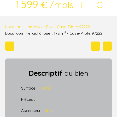
1 599
€ /mois HT HC
Location
Immobilier Pro
Case-Pilote 97222
Local commercial à louer, 178 m² - Case-Pilote 97222
Descriptif
du bien
Surface
:
178
m²
Pièces
:
1
Ascenseur
:
Non