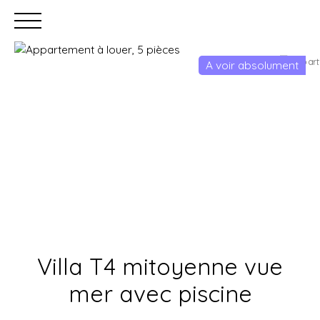
A voir absolument
Accueil
Acheter
Louer
Faire gérer
Estimation
Villa T4 mitoyenne vue
mer avec piscine