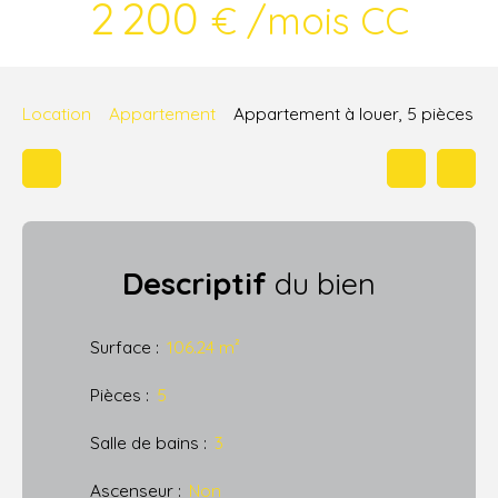
2 200
€ /mois CC
Location
Appartement
Appartement à louer, 5 pièces
Descriptif
du bien
Surface
:
106.24
m²
Pièces
:
5
Salle de bains
:
3
Ascenseur
:
Non