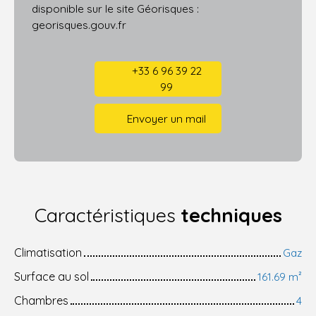
disponible sur le site Géorisques :
georisques.gouv.fr
+33 6 96 39 22
99
Envoyer un mail
Caractéristiques
techniques
Climatisation
Gaz
Surface au sol
161.69
m²
Chambres
4